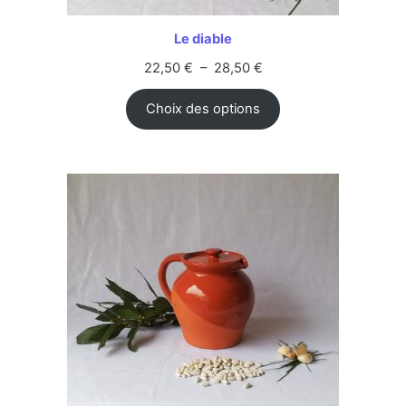
Le diable
22,50
€
–
28,50
€
Choix des options