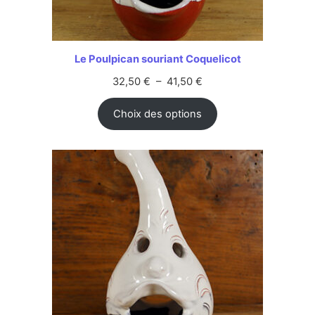
Le Poulpican souriant Coquelicot
32,50
€
–
41,50
€
Choix des options